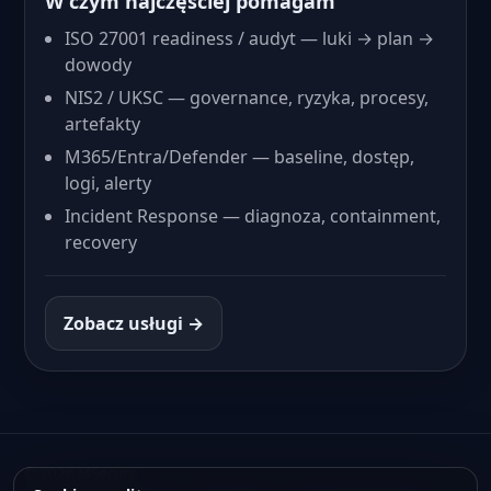
W czym najczęściej pomagam
ISO 27001 readiness / audyt — luki → plan →
dowody
NIS2 / UKSC — governance, ryzyka, procesy,
artefakty
M365/Entra/Defender — baseline, dostęp,
logi, alerty
Incident Response — diagnoza, containment,
recovery
Zobacz usługi →
©
2026
MSecure